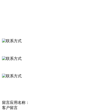
食品安全资讯
联系我们
联系方式
河北省保定市徐水县崔庄镇吴庄村
0312-8799456 18633256098
delishipin@yeah.net
给我留言
留言应用名称：
客户留言