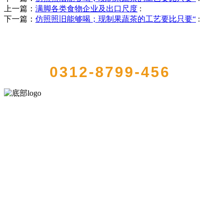
上一篇：
满脚各类食物企业及出口尺度
:
下一篇：
仿照照旧能够喝；现制果蔬茶的工艺要比只要“
:
QUICK CONTACT US
0312-8799-456
河北HB火博·(中国)体育食品有限公司创建于1991年，是经省级注册的
大型农产品加工出口企业，注册资金2000万元，总资产1亿多元。公司
产品有速冻甜糯玉米，芦笋，青豆，草莓，花菜，青刀豆，混合菜，
胡萝卜等。
服务支持
关于我们
食品安全知识