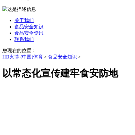
关于我们
食品安全知识
食品安全资讯
联系我们
您现在的位置：
HB火博·(中国)体育
>
食品安全知识
>
以常态化宣传建牢食安防地