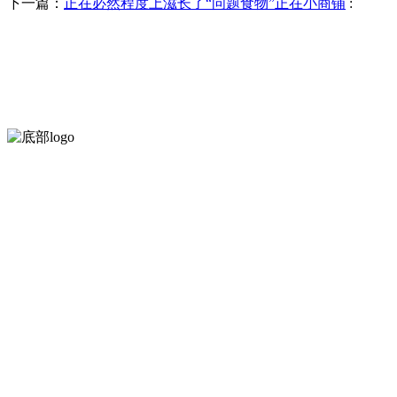
下一篇：
正在必然程度上滋长了“问题食物”正在小商铺
:
河北HB火博·(中国)体育食品有限公司创建于1991年，是经省级注
等。
服务支持
关于我们
食品安全知识
食品安全资讯