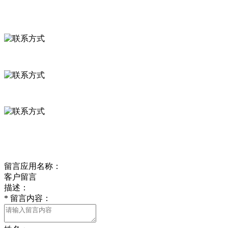
联系我们
联系方式
河北省保定市徐水县崔庄镇吴庄村
0312-8799456 18633256098
delishipin@yeah.net
给我留言
留言应用名称：
客户留言
描述：
*
留言内容：