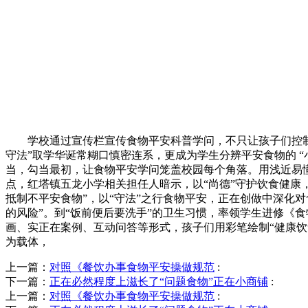
学校通过宣传栏宣传食物平安科普学问，不只让孩子们控制
守法”取学华诞常糊口慎密连系，更成为学生分辨平安食物的 “
当，勾当最初，让食物平安学问笼盖校园每个角落。用浅近易懂
点，红塔镇五龙小学相关担任人暗示，以“尚德”守护饮食健康
抵制不平安食物”，以“守法”之行食物平安，正在创做中深化对
的风险”。到“饭前便后要洗手”的卫生习惯，率领学生进修《食
画、实正在案例、互动问答等形式，孩子们用彩笔绘制“健康饮
为载体，
上一篇：
对照《餐饮办事食物平安操做规范
:
下一篇：
正在必然程度上滋长了“问题食物”正在小商铺
:
上一篇：
对照《餐饮办事食物平安操做规范
: