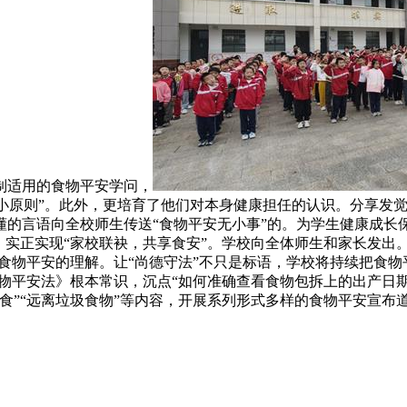
适用的食物平安学问，
小原则”。此外，更培育了他们对本身健康担任的认识。分享发觉的
的言语向全校师生传送“食物平安无小事”的。为学生健康成长保驾
，实正实现“家校联袂，共享食安”。学校向全体师生和家长发出
食物平安的理解。让“尚德守法”不只是标语，学校将持续把食物
物平安法》根本常识，沉点“如何准确查看食物包拆上的出产日期
食”“远离垃圾食物”等内容，开展系列形式多样的食物平安宣布