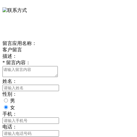
delishipin@yeah.net
给我留言
留言应用名称：
客户留言
描述：
*
留言内容：
姓名：
性别：
男
女
手机：
电话：