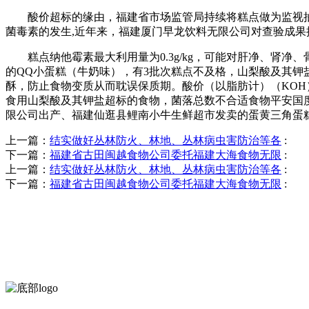
酸价超标的缘由，福建省市场监管局持续将糕点做为监视抽检的
菌毒素的发生,近年来，福建厦门早龙饮料无限公司对查验成果
糕点纳他霉素最大利用量为0.3g/kg，可能对肝净、肾净
的QQ小蛋糕（牛奶味），有3批次糕点不及格，山梨酸及其
酥，防止食物变质从而耽误保质期。酸价（以脂肪计）（KOH
食用山梨酸及其钾盐超标的食物，菌落总数不合适食物平安国
限公司出产、福建仙逛县鲤南小牛生鲜超市发卖的蛋黄三角蛋糕
上一篇：
结实做好丛林防火、林地、丛林病虫害防治等各
:
下一篇：
福建省古田闽越食物公司委托福建大海食物无限
:
上一篇：
结实做好丛林防火、林地、丛林病虫害防治等各
:
下一篇：
福建省古田闽越食物公司委托福建大海食物无限
: