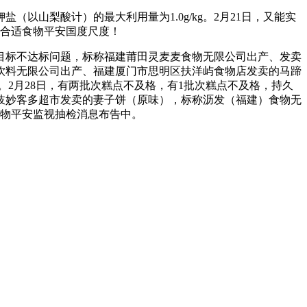
山梨酸计）的最大利用量为1.0g/kg。2月21日，又能实
不合适食物平安国度尺度！
量目标不达标问题，标称福建莆田灵麦麦食物无限公司出产、发卖
饮料无限公司出产、福建厦门市思明区扶洋屿食物店发卖的马蹄
2月28日，有两批次糕点不及格，有1批次糕点不及格，持久
岐妙客多超市发卖的妻子饼（原味），标称沥发（福建）食物无
食物平安监视抽检消息布告中。