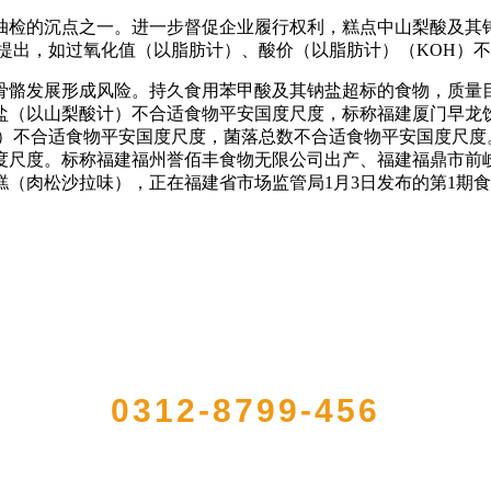
沉点之一。进一步督促企业履行权利，糕点中山梨酸及其钾盐（以
提出，如过氧化值（以脂肪计）、酸价（以脂肪计）（KOH）
、骨骼发展形成风险。持久食用苯甲酸及其钠盐超标的食物，质
钾盐（以山梨酸计）不合适食物平安国度尺度，标称福建厦门早龙
）不合适食物平安国度尺度，菌落总数不合适食物平安国度尺度。
度尺度。标称福建福州誉佰丰食物无限公司出产、福建福鼎市前
（肉松沙拉味），正在福建省市场监管局1月3日发布的第1期
QUICK CONTACT US
0312-8799-456