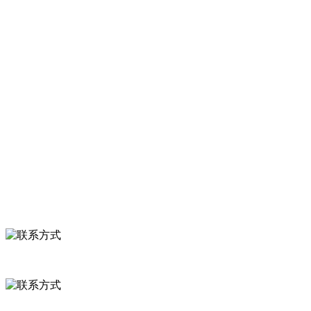
河北HB火博·(中国)体育食品有限公司创建于1991年，是经省级注
等。
服务支持
关于我们
食品安全知识
食品安全资讯
联系我们
联系方式
河北省保定市徐水县崔庄镇吴庄村
0312-8799456 18633256098