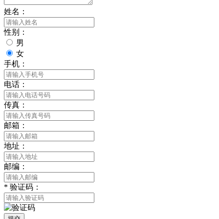
姓名：
性别：
男
女
手机：
电话：
传真：
邮箱：
地址：
邮编：
*
验证码：
提交