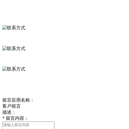
联系我们
联系方式
河北省保定市徐水县崔庄镇吴庄村
0312-8799456 18633256098
delishipin@yeah.net
给我留言
留言应用名称：
客户留言
描述：
*
留言内容：