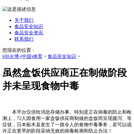
关于我们
食品安全知识
食品安全资讯
联系我们
您现在的位置：
HB火博·(中国)体育
>
食品安全知识
>
虽然盒饭供应商正在制做阶段
并未呈现食物中毒
本平台仅供给消息存储办事。特别是正在病毒的防止和检
测上，72人因食用一家盒饭供应商制做的盒饭而呈现腹泻、等
症状，日本栃木县发生了一路令人的食物中毒事务，若可以或
许正在更早的阶段采纳无效的病毒检测和防止办法！