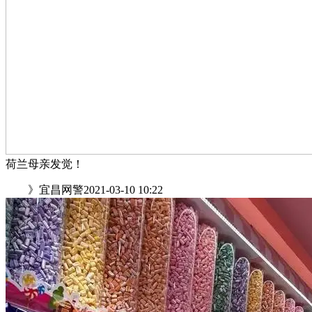
荷兰母亲发觉！
》宜昌网警2021-03-10 10:22