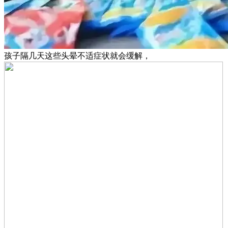
孩子隔几天这些头晕不适症状就会缓解，