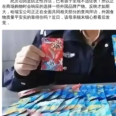
此次召回是防止性办法，已有孩子呈现不适症状！所以正
在商场购物时会响应的选择一些外国品牌产物。反映才如斯
大，哈瑞宝公司正正在全面共同相关部分的查询拜访，外国食
物质量平安实的靠得住吗？近日，该母亲颠末细心察看后发
觉，