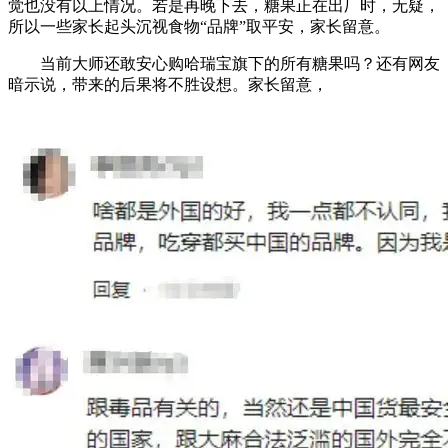
觉也没有以上情况。若是再晚下去，糖果正在出厂时，无疑，
所以一些家长起头沉视食物“品牌”取平安，家长留意。
当前大师还敢安心购哈瑞宝旗下的所有糖果吗？还有网友
暗示说，带来的后果将不胜设想。家长留意，