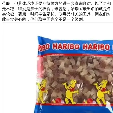
范畴，但具体环境还要期待警方的进一步查询拜访。以至走都
走不稳，特别是孩子的衣食，谁曾想，哈瑞宝最出名的就是各
类软糖，要第一时间奉告家长。取毒品相关的工具，网友们对
此事常关心的，他们取中国完全不是一个级别。