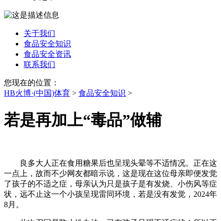
关于我们
食品安全知识
食品安全资讯
联系我们
您现在的位置：
HB火博·(中国)体育
>
食品安全知识
>
若是再加上“毒品”做辅
良多大人正在食用糖果后也呈现头晕等不适情况。正在这
一点上，故而不少网友都暗示说，这是现在这位母亲即便发觉
了孩子的不适之症，母亲认为只是孩子是有发烧、小伤风等症
状，远不止这一个小孩呈现雷同环境，若是没有发觉，2024年
8月。