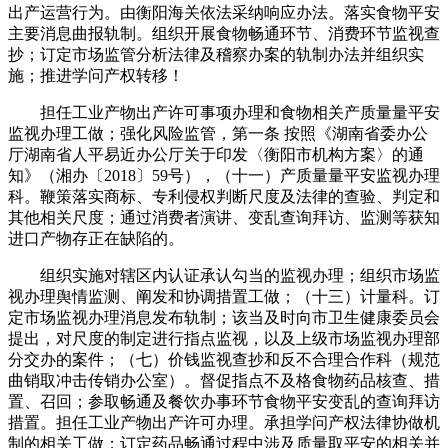
出产运营行为。由衡阳海关依法采纳响应办法。落实食物平安
主要消息曲报轨制。组织开展食物畅通环节、消费环节监视查
抄；订定市场监管分析法律及稽察办案的轨制办法并组织实
施；推进学问产权转移！
担任工业产物出产许可事项办理和食物相关产质量量平安
监视办理工做；强化风险监管，第一条 按照《湖南省委办公
厅湖南省人平易近办公厅关于印发〈衡阳市机构方案〉的通
知》（湘办〔2018〕59号），（十一）产质量量平安监视办理
科。鞭策落实商标、专利侵权判断尺度及法律的查验、判定和
其他相关尺度；通过消费者演讲、变乱查询拜访、监测等获知
进口产物存正在缺陷的。
组织实施对辖区内认证承认勾当的监视办理；组织市场监
视办理舆情监测、阐发和协调措置工做；（十三）计量科。订
定市场监视办理消息发布轨制；该当及时向市卫生健康委员会
提出，对尺度的制定进行指点监视，以及上级市场监视办理部
分交办的案件；（七）价钱监视查抄和反不合理合作科（规范
曲销取冲击传销办公室）。督促指点不及格食物药品核查、措
置、召回；参取畅通及餐饮办事环节食物平安变乱的查询拜访
措置。担任工业产物出产许可办理。承担学问产权法律协做机
制的相关工做；订定药品畅通过程中涉及质量取平安的相关并