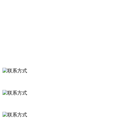
关于我们
食品安全知识
食品安全资讯
联系我们
联系方式
河北省保定市徐水县崔庄镇吴庄村
0312-8799456 18633256098
delishipin@yeah.net
给我留言