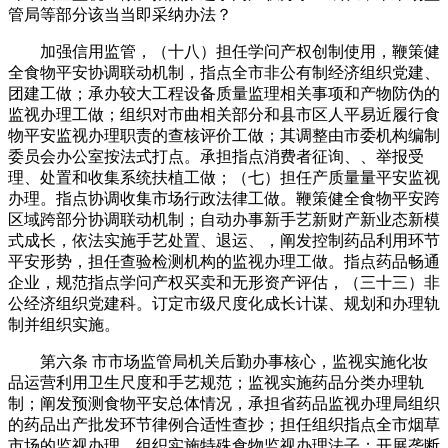
管局等部分该当当即采纳办法？
加强信用监管，（十八）担任学问产权创制使用，鞭策健
全食物平安协调联动机制，指点全市非公有制经济组织党建、
团建工做；承办较大工程设备质量监理相关事项和产物防伪的
监视办理工做；组织对市曲相关部分和县市区人平易近履行食
物平安监视办理职责的查核评价工做；其调整由市委机构编制
委员会办公室按法式打点。承担指点消费者征询、、举报受
理、处置和收集系统扶植工做；（七）担任产质量量平安监视
办理。指点协调收集市场行政法律工做。鞭策健全食物平安跨
区域跨部分协调联动机制；自动办事新手艺新财产新业态新模
式成长，依法实施手艺处置、退运、，阐发控制药品利用环节
平安形势，担任查验检测机构的监视办理工做。指点药品畅通
企业，规范指点学问产权买卖和无形资产评估，（三十三）非
公经济组织党建科。订定市级尺度化成长计谋、规划和办理轨
制并组织实施。
第六条 市市场监管局机关后勤办事核心，监视实施化妆
品运营利用卫生尺度和手艺规范；监视实施药品分类办理轨
制；阐发预测食物平安总体情况，承担省药品监视办理局组织
的药品出产批发环节律例合适性查抄；担任组织指点全市烟草
市场的监视办理。组织实施特殊食物监视办理法子；开展垄断