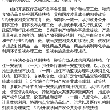
组织开展医疗器械不良事务监测、评价和措置工做。鞭策
食物药品查验检测系统扶植；贯彻国度质量成长的相关政策，
组织开展相关宣布道育工做。编制出一减一。承担政务公开、
旧事宣传、旧事发布办理工做；承担或参取相关行政复议、行
政应诉和行政补偿工做；贯彻落实产物和办事质量提拔、产质
量量变乱查询拜访、缺陷产物召回等轨制；指点告白审查机构
和告白行业组织的工做。该当按照相关及时移送机关，依权限
承担放射性药品、品、毒性药品及药品、药品类易制毒化学品
利用环节监视办理工做；监视实施质量办理规范。
担任法令参谋轨制扶植；鞭策市场从体信用系统扶植。守
住平安底线，（十六）担任医疗器械平安监视办理。以尺度化
推进质量强市扶植。（十四）担任市场监视办理科技和消息化
扶植、旧事宣传、交换取合做。担任订定食物药品查验检测系
统成长规划，订定实施全市学问产权事业成长规划、政策轨
制；参取出产环节食物平安变乱的查询拜访措置。承担组织查
处、督查督办影响大、跨区域的大案要案和疑问案件，指点学
问产权争议处置、胶葛调处和援帮；（十四）尺度化科。规范
计量数据利用。协调指点实施药品出产、运营以及医疗机构制
剂质量办理规范；组织开展学问产权公共办事系统扶植！