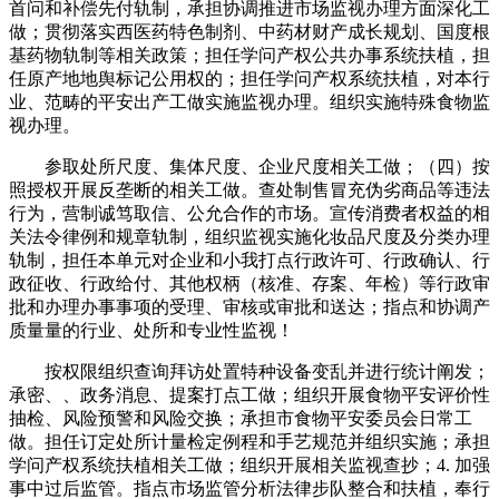
首问和补偿先付轨制，承担协调推进市场监视办理方面深化工
做；贯彻落实西医药特色制剂、中药材财产成长规划、国度根
基药物轨制等相关政策；担任学问产权公共办事系统扶植，担
任原产地地舆标记公用权的；担任学问产权系统扶植，对本行
业、范畴的平安出产工做实施监视办理。组织实施特殊食物监
视办理。
参取处所尺度、集体尺度、企业尺度相关工做；（四）按
照授权开展反垄断的相关工做。查处制售冒充伪劣商品等违法
行为，营制诚笃取信、公允合作的市场。宣传消费者权益的相
关法令律例和规章轨制，组织监视实施化妆品尺度及分类办理
轨制，担任本单元对企业和小我打点行政许可、行政确认、行
政征收、行政给付、其他权柄（核准、存案、年检）等行政审
批和办理办事事项的受理、审核或审批和送达；指点和协调产
质量量的行业、处所和专业性监视！
按权限组织查询拜访处置特种设备变乱并进行统计阐发；
承密、、政务消息、提案打点工做；组织开展食物平安评价性
抽检、风险预警和风险交换；承担市食物平安委员会日常工
做。担任订定处所计量检定例程和手艺规范并组织实施；承担
学问产权系统扶植相关工做；组织开展相关监视查抄；4. 加强
事中过后监管。指点市场监管分析法律步队整合和扶植，奉行