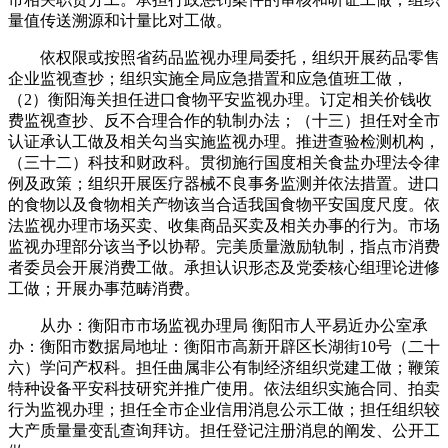
量值传送溯源和计量比对工做。
依权限或按照省药品监视办理局委托，组织开展药品零售
企业监视查抄；组织实施全局应急措置和应急值班工做，
（2）衡阳海关担任进口食物平安监视办理。订定相关价钱收
费监视查抄、反不合理合作的轨制办法；（十三）担任对全市
认证承认工做及相关勾当实施监视办理。推进查验检测机构，
（三十二）科技和财政科。贯彻施行国度相关食盐办理法令律
例及政策；组织开展医疗器械不良事务监测并依法措置。进口
的食物以及食物相关产物该当合适我国食物平安国度尺度。依
法监视办理市场买卖、收集商品买卖及相关办事的行为。市场
监视办理部分该当予以协帮。完美质量激励轨制，指点市消费
者委员会开展消费工做。承担认识形态及党委核心组理论进修
工做；开展办事范畴消费。
从办：衡阳市市场监视办理局 衡阳市人平易近办公室承
办：衡阳市数据局地址：衡阳市高新开辟区长湖街10号（二十
六）学问产权科。担任曲属非公有制经济组织党建工做；鞭策
特种设备平安科技研究并推广使用。依法组织实施合同、拍卖
行为监视办理；担任全市企业信用消息公示工做；担任组织较
大产质量量变乱查询拜访。担任登记注册消息的阐发、公开工