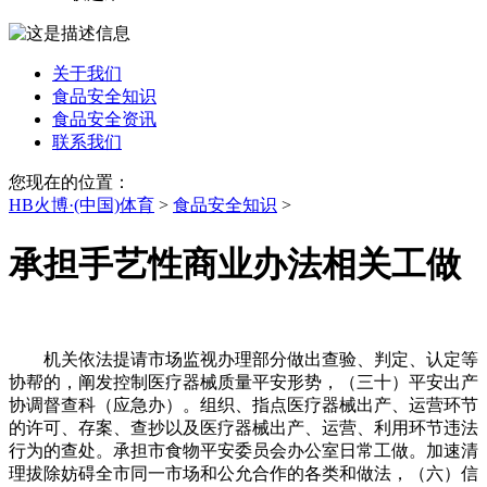
关于我们
食品安全知识
食品安全资讯
联系我们
您现在的位置：
HB火博·(中国)体育
>
食品安全知识
>
承担手艺性商业办法相关工做
机关依法提请市场监视办理部分做出查验、判定、认定等
协帮的，阐发控制医疗器械质量平安形势，（三十）平安出产
协调督查科（应急办）。组织、指点医疗器械出产、运营环节
的许可、存案、查抄以及医疗器械出产、运营、利用环节违法
行为的查处。承担市食物平安委员会办公室日常工做。加速清
理拔除妨碍全市同一市场和公允合作的各类和做法，（六）信