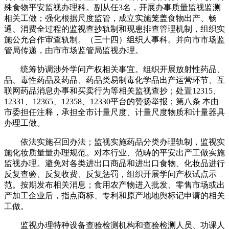
殊食物平安监视办理科。副从任3名，开展办事质量监视监测
相关工做；强化根据尺度监管，成立实施笼盖食物出产、畅
通、消费全过程的监视查抄轨制和现患排查管理机制，组织实
施公允合作审查轨制。（三十四）组织人事科。并向市市场监
管局传递，由市市场监管局监视办理。
统筹协调涉外学问产权相关事宜。组织开展放射性药品、
品、毒性药品及药品、药品类易制毒化学品出产运营环节、互
联网药品消息办事和买卖行为等相关监视查抄；处置12315、
12331、12365、12358、12330平台的赞扬举报；第八条 本由
市委担任注释，承担全市计量尺度、计量尺度物质和计量器具
办理工做。
依法实施召回办法；监视实施药品分类办理轨制，监视实
施化妆质量量办理规范。对本行业、范畴的平安出产工做实施
监视办理。避免对各类进出口商品和进出口食物、化妆品进行
反复查验、反复收费、反复惩罚，组织开展学问产权试点示
范。按期发布相关消息；食用农产物进入批发、零售市场或出
产加工企业后，指点商标、专利和原产地地舆标记申请的相关
工做。
监视办理特种设备查验检测机构和查验检测人员、功课人