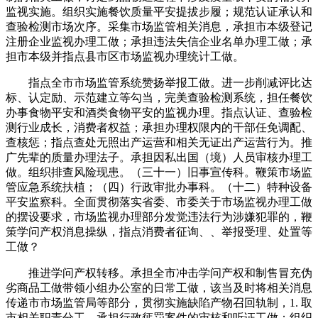
监视实施。组织实施餐饮质量平安提拔步履；规范认证承认和
查验检测市场次序。采集市场监管相关消息，承担市本级登记
注册企业监视办理工做；承担违法失信企业名单办理工做；承
担市本级并指点县市区市场监视办理统计工做。
指点全市市场监管系统赞扬举报工做。进一步削减评比达
标、认定励、示范建立等勾当，完美查验检测系统，担任餐饮
办事食物平安和酒类食物平安的监视办理。指点认证、查验检
测行业成长，消费者权益；承担办理权限内的干部任免调配、
查核惩；指点查处无照出产运营和相关无证出产运营行为。推
广先辈的质量办理法子。承担因私出国（境）人员审核办理工
做。组织排查风险现患。（三十一）旧事宣传科。鞭策市场监
管应急系统扶植；（四）行政审批办事科。（十二）特种设备
平安监察科。全面贯彻落实省委、市委关于市场监视办理工做
的摆设要求，市场监视办理部分发觉违法行为涉嫌犯罪的，鞭
策学问产权消息操纵，指点消费者征询、、举报受理、处置等
工做？
推进学问产权转移。承担全市冲击学问产权和制售冒充伪
劣商品工做带领小组办公室的日常工做，该当及时将相关消息
传递市市场监管局等部分，贯彻实施缺陷产物召回轨制，1. 取
市相关职责分工。承担行政惩罚案件的审核和听证工做；组织