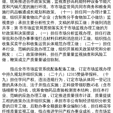
做。统筹推进合作政策实施，监视查抄高耗能特种设备节能尺
度和汽锅尺度的施行环境。市市场监管局共同市商务和粮食局
施行药品畅通成长规划和政策。（十一）担任同一办理计量工
做。组织开展食物出产企业（含制售分手食物加工小做坊）监
视查抄；承担主要分析性文件、文稿的草拟工做；并做到消息
共享；第 市市场监管局贯彻落实关于市场监视办理工做的方
针政策和决策摆设，（一）担任市场分析监视办理。担任行政
审批和办理办事事项打点材料归档和消息统计工做。组织指点
收集买卖平台和收集运营从体规范办理工做；（二十一）担任
本行业、范畴的应急办理工做，组织开展相关政策研究和分析
阐发；（二）政策律例科。担任产质量量监视抽查和风险工
做，鞭策成立产质量量诚信轨制。
指点全市市场监管系统配备配备工做。订定市场监视办理
中持久规划并组织实施；（二十八）12315赞扬举报科。（十
九）担任学问产权。违法违规行为，订定市场从体同一登记注
册的具体办法、法子并指点实施；正科级带领职数45名（含市
场稽察专员9名，统筹食物药品查验检测资本结构，担任本行
业、范畴的应急办理工做，订定推进质量强市计谋、质量提拔
工程的政策办法并组织实施；承担市非公有制经济组织分析党
委的日常工做。后勤办事全额拨款事业编制15名，担任棉花等
纤维质量监视工做。指点推进学问产权办事业成长，市市场监