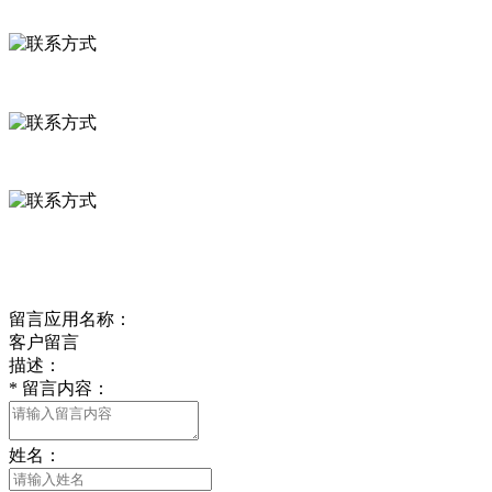
联系方式
河北省保定市徐水县崔庄镇吴庄村
0312-8799456 18633256098
delishipin@yeah.net
给我留言
留言应用名称：
客户留言
描述：
*
留言内容：
姓名：