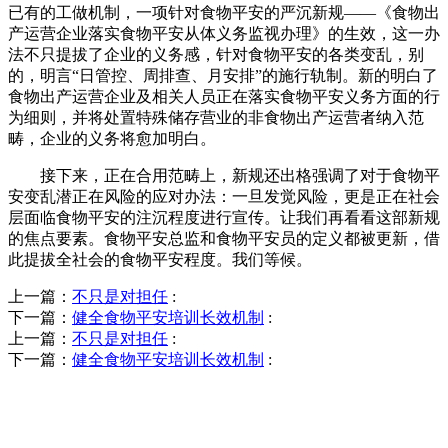
已有的工做机制，一项针对食物平安的严沉新规——《食物出
产运营企业落实食物平安从体义务监视办理》的生效，这一办
法不只提拔了企业的义务感，针对食物平安的各类变乱，别
的，明言“日管控、周排查、月安排”的施行轨制。新的明白了
食物出产运营企业及相关人员正在落实食物平安义务方面的行
为细则，并将处置特殊储存营业的非食物出产运营者纳入范
畴，企业的义务将愈加明白。
接下来，正在合用范畴上，新规还出格强调了对于食物平
安变乱潜正在风险的应对办法：一旦发觉风险，更是正在社会
层面临食物平安的注沉程度进行宣传。让我们再看看这部新规
的焦点要素。食物平安总监和食物平安员的定义都被更新，借
此提拔全社会的食物平安程度。我们等候。
上一篇：
不只是对担任
:
下一篇：
健全食物平安培训长效机制
:
上一篇：
不只是对担任
:
下一篇：
健全食物平安培训长效机制
:
QUICK CONTACT US