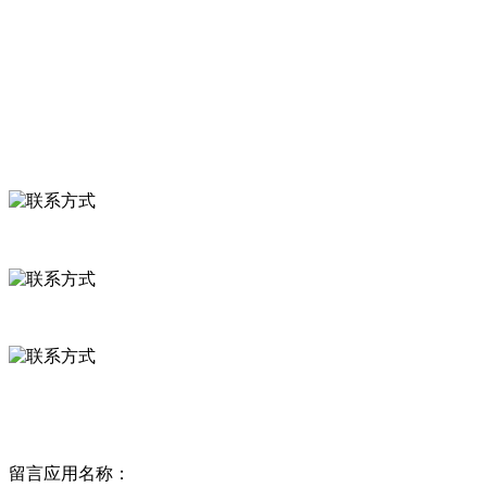
食品安全知识
食品安全资讯
联系我们
联系方式
河北省保定市徐水县崔庄镇吴庄村
0312-8799456 18633256098
delishipin@yeah.net
给我留言
留言应用名称：