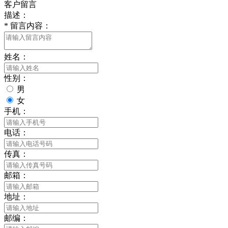
客户留言
描述：
*
留言内容：
姓名：
性别：
男
女
手机：
电话：
传真：
邮箱：
地址：
邮编：