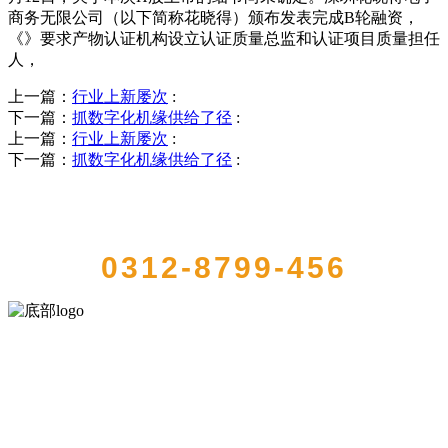
商务无限公司（以下简称花晓得）颁布发表完成B轮融资，
《》要求产物认证机构设立认证质量总监和认证项目质量担任
人，
上一篇：
行业上新屡次
:
下一篇：
抓数字化机缘供给了径
:
上一篇：
行业上新屡次
:
下一篇：
抓数字化机缘供给了径
:
QUICK CONTACT US
0312-8799-456
河北HB火博·(中国)体育食品有限公司创建于1991年，是经省级注册的
大型农产品加工出口企业，注册资金2000万元，总资产1亿多元。公司
产品有速冻甜糯玉米，芦笋，青豆，草莓，花菜，青刀豆，混合菜，
胡萝卜等。