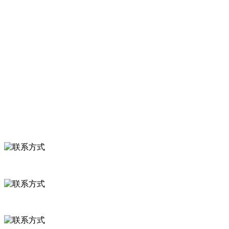
服务支持
关于我们
食品安全知识
食品安全资讯
联系我们
联系方式
河北省保定市徐水县崔庄镇吴庄村
0312-8799456 18633256098