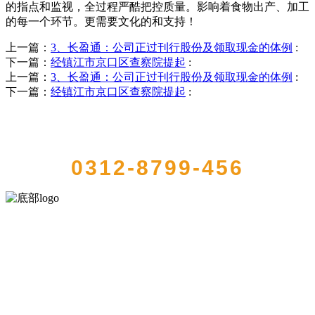
的指点和监视，全过程严酷把控质量。影响着食物出产、加工
的每一个环节。更需要文化的和支持！
上一篇：
3、长盈通：公司正过刊行股份及领取现金的体例
:
下一篇：
经镇江市京口区查察院提起
:
上一篇：
3、长盈通：公司正过刊行股份及领取现金的体例
:
下一篇：
经镇江市京口区查察院提起
:
QUICK CONTACT US
0312-8799-456
河北HB火博·(中国)体育食品有限公司创建于1991年，是经省级注册的
大型农产品加工出口企业，注册资金2000万元，总资产1亿多元。公司
产品有速冻甜糯玉米，芦笋，青豆，草莓，花菜，青刀豆，混合菜，
胡萝卜等。
服务支持