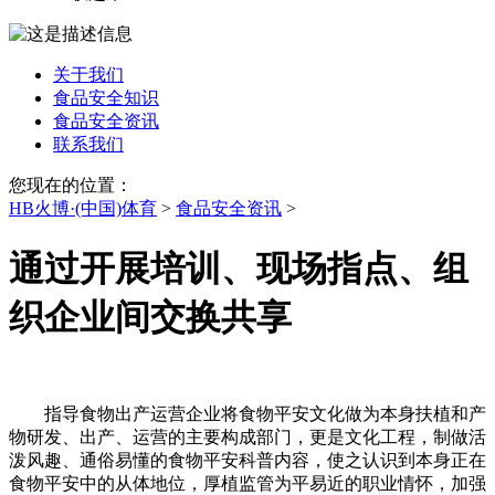
关于我们
食品安全知识
食品安全资讯
联系我们
您现在的位置：
HB火博·(中国)体育
>
食品安全资讯
>
通过开展培训、现场指点、组
织企业间交换共享
指导食物出产运营企业将食物平安文化做为本身扶植和产
物研发、出产、运营的主要构成部门，更是文化工程，制做活
泼风趣、通俗易懂的食物平安科普内容，使之认识到本身正在
食物平安中的从体地位，厚植监管为平易近的职业情怀，加强