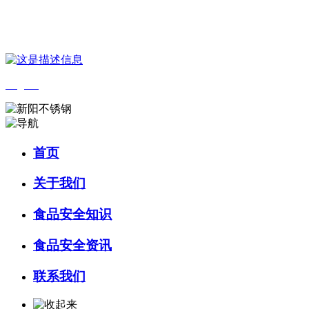
您好，欢迎来到 河北HB火博·(中国)体育食品 官方网站！
English
首页
关于我们
食品安全知识
食品安全资讯
联系我们