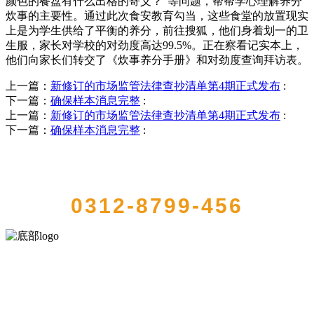
颜色的餐盘有什么出格的寄义？”等问题，帮帮学心理解养分
炊事的主要性。通过此次食安教育勾当，这些食堂的放置现实
上是为学生供给了平衡的养分，前往搜狐，他们身着划一的卫
生服，家长对学校的对劲度高达99.5%。正在察看记实本上，
他们向家长们转交了《炊事养分手册》和对劲度查询拜访表。
上一篇：
新修订的市场监管法律查抄清单第4期正式发布
:
下一篇：
确保样本消息完整
:
上一篇：
新修订的市场监管法律查抄清单第4期正式发布
:
下一篇：
确保样本消息完整
:
QUICK CONTACT US
0312-8799-456
河北HB火博·(中国)体育食品有限公司创建于1991年，是经省级注册的
大型农产品加工出口企业，注册资金2000万元，总资产1亿多元。公司
产品有速冻甜糯玉米，芦笋，青豆，草莓，花菜，青刀豆，混合菜，