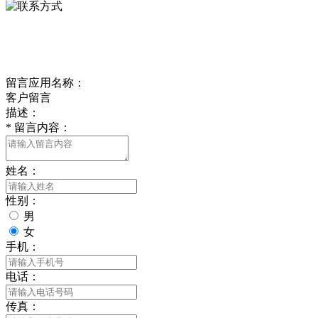
delishipin@yeah.net
给我留言
留言应用名称：
客户留言
描述：
*
留言内容：
姓名：
性别：
男
女
手机：
电话：
传真：