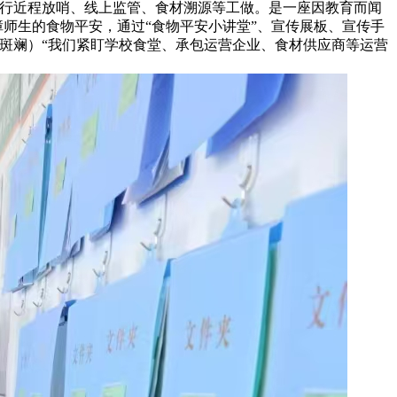
进行近程放哨、线上监管、食材溯源等工做。是一座因教育而闻
障师生的食物平安，通过“食物平安小讲堂”、宣传展板、宣传手
斑斓）“我们紧盯学校食堂、承包运营企业、食材供应商等运营