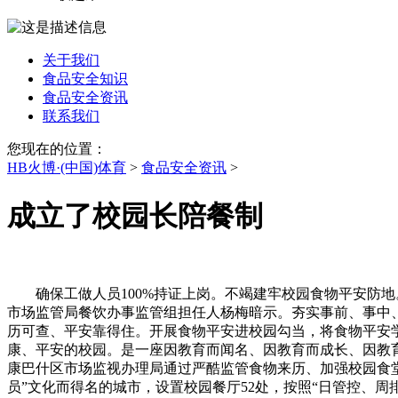
关于我们
食品安全知识
食品安全资讯
联系我们
您现在的位置：
HB火博·(中国)体育
>
食品安全资讯
>
成立了校园长陪餐制
确保工做人员100%持证上岗。不竭建牢校园食物平安防地。
市场监管局餐饮办事监管组担任人杨梅暗示。夯实事前、事中
历可查、平安靠得住。开展食物平安进校园勾当，将食物平安
康、平安的校园。是一座因教育而闻名、因教育而成长、因教育
康巴什区市场监视办理局通过严酷监管食物来历、加强校园食
员”文化而得名的城市，设置校园餐厅52处，按照“日管控、