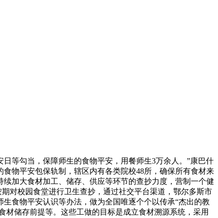
安日等勾当，保障师生的食物平安，用餐师生3万余人。”康巴什
食物平安包保轨制，辖区内有各类院校48所，确保所有食材来
持续加大食材加工、储存、供应等环节的查抄力度，营制一个健
按期对校园食堂进行卫生查抄，通过社交平台渠道，鄂尔多斯市
师生食物平安认识等办法，做为全国唯逐个个以传承“杰出的教
、食材储存前提等。这些工做的目标是成立食材溯源系统，采用