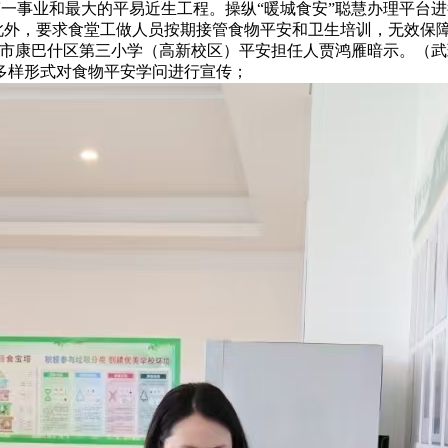
一事业和最大的平易近生工程。操纵“暖城食安”聪慧办理平台
。此外，要求食堂工做人员按期接管食物平安和卫生培训，无效保
斯市康巴什区第三小学（高新校区）平安担任人贾鸿雁暗示。（武
多样形式对食物平安学问进行宣传；