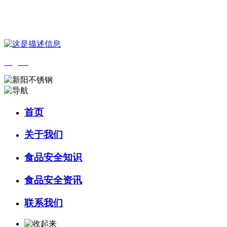
您好，欢迎来到 河北HB火博·(中国)体育食品 官方网站！
English
首页
关于我们
食品安全知识
食品安全资讯
联系我们