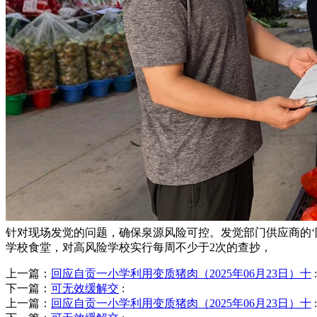
针对现场发觉的问题，确保泉源风险可控。发觉部门供应商的‘
学校食堂，对高风险学校实行每周不少于2次的查抄，
上一篇：
回应自贡一小学利用变质猪肉（2025年06月23日）十
:
下一篇：
可无效缓解交
:
上一篇：
回应自贡一小学利用变质猪肉（2025年06月23日）十
: