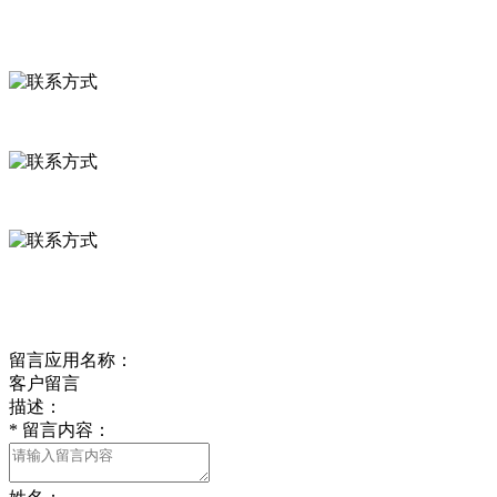
联系方式
河北省保定市徐水县崔庄镇吴庄村
0312-8799456 18633256098
delishipin@yeah.net
给我留言
留言应用名称：
客户留言
描述：
*
留言内容：