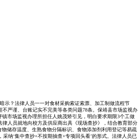
暗示？法律人员一一对食材采购索证索票、加工制做流程节
程不严谨、台账记实不完美等各类问题78条。保靖县市场监视办
坪镇市场监视办理所担任人姚茂矫引见，明白要求期限3个工做
法律人员就地向校方及供应商出具《现场查抄》，结合教育部分
食物储存温度、生熟食物分隔标识、食物添加剂利用登记等易疏
采纳‘集中查抄+不按期抽查+专项回头看’的形式。法律人员已