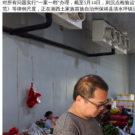
对所有问题实行“一案一档”办理，截至5月14日，则沉点检
范》等律例尺度，正在湘西土家族苗族自治州保靖县清水坪镇