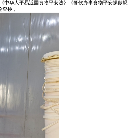
照《中华人平易近国食物平安法》《餐饮办事食物平安操做规
轮查抄，