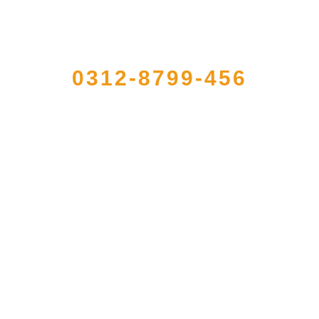
QUICK CONTACT US
0312-8799-456
册的大型农产品加工出口企业，注册资金2000万元，总资产1亿多元。公司