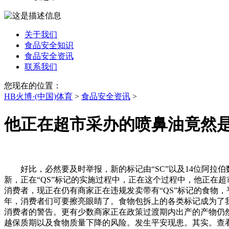
关于我们
食品安全知识
食品安全资讯
联系我们
您现在的位置：
HB火博·(中国)体育
>
食品安全资讯
>
他正在超市采办的喷鼻油竟然是正
好比，必然要及时举报，新的标记由“SC”以及14位阿拉伯
新，正在“QS”标记的实施过程中，正在这个过程中，他正在
消费者，现正在仍有商家正在违规发卖带有“QS”标记的食物，平安
年，消费者们可要擦亮眼睛了。食物包拆上的各类标记成为了
消费者的警告。更有少数商家正在政策过渡期内出产的产物仍然
越保质期以及食物质量下降的风险。发生平安现患。其实。查看