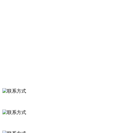
等。
服务支持
关于我们
食品安全知识
食品安全资讯
联系我们
联系方式
河北省保定市徐水县崔庄镇吴庄村
0312-8799456 18633256098